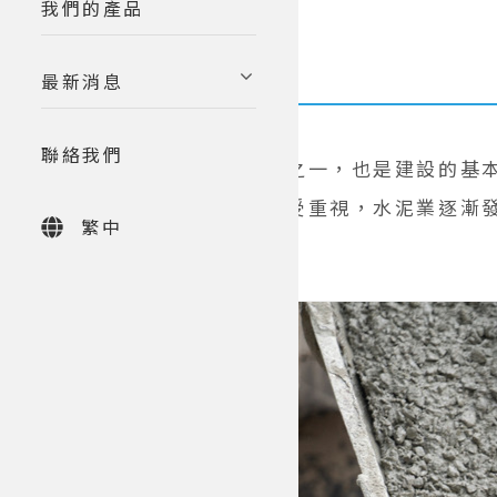
我們的產品
加入收藏
$0
最新消息
水泥產業
聯絡我們
水泥是國家基礎工業之一，也是建設的基
料。由於環保議題備受重視，水泥業逐漸
繁中
複雜。