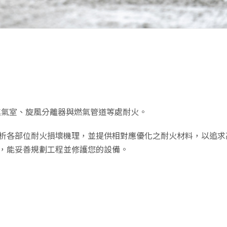
進氣室、旋風分離器與燃氣管道等處耐火。
戶分析各部位耐火損壞機理，並提供相對應優化之耐火材料，以追
人員，能妥善規劃工程並修護您的設備。